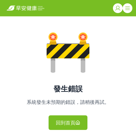
發生錯誤
系統發生未預期的錯誤，請稍後再試。
回到首頁