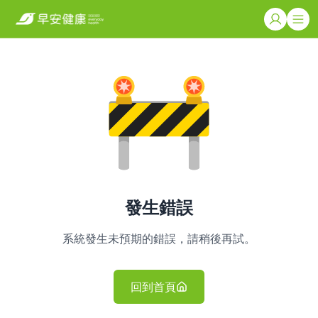
發生錯誤
系統發生未預期的錯誤，請稍後再試。
回到首頁