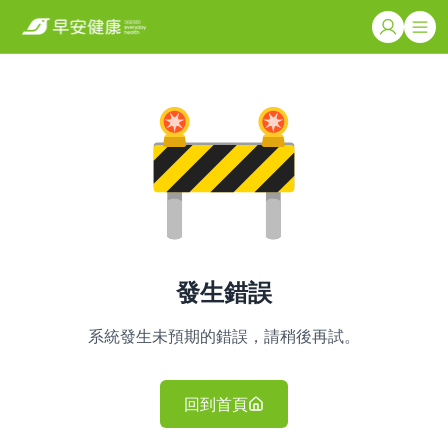
發生錯誤
系統發生未預期的錯誤，請稍後再試。
回到首頁