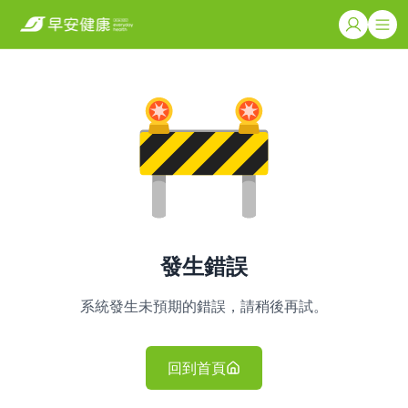
發生錯誤
系統發生未預期的錯誤，請稍後再試。
回到首頁