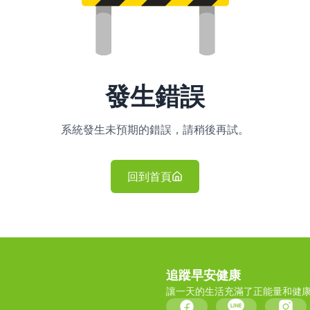
發生錯誤
系統發生未預期的錯誤，請稍後再試。
回到首頁
追蹤早安健康
讓一天的生活充滿了正能量和健