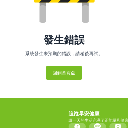
發生錯誤
系統發生未預期的錯誤，請稍後再試。
回到首頁
追蹤早安健康
讓一天的生活充滿了正能量和健