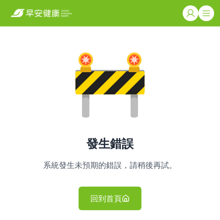
發生錯誤
系統發生未預期的錯誤，請稍後再試。
回到首頁