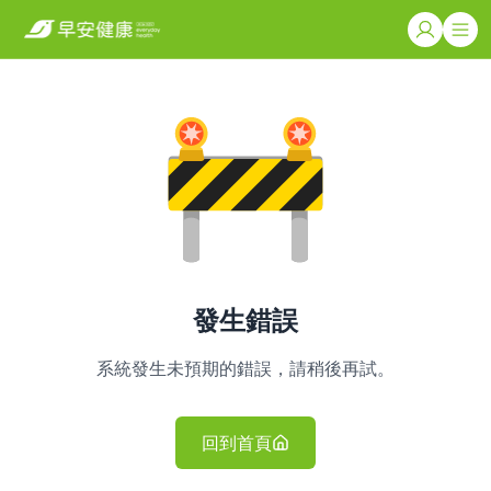
發生錯誤
系統發生未預期的錯誤，請稍後再試。
回到首頁