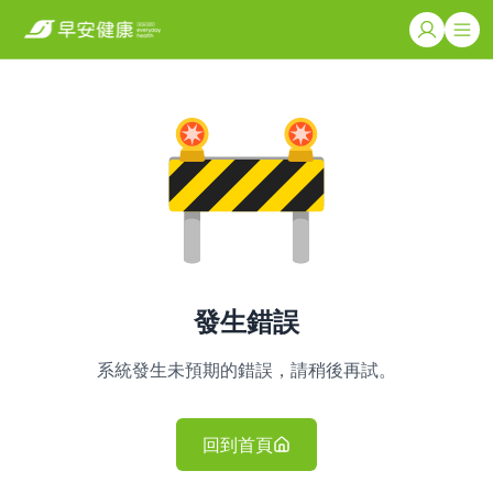
發生錯誤
系統發生未預期的錯誤，請稍後再試。
回到首頁