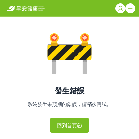
發生錯誤
系統發生未預期的錯誤，請稍後再試。
回到首頁