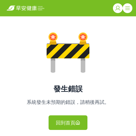
發生錯誤
系統發生未預期的錯誤，請稍後再試。
回到首頁