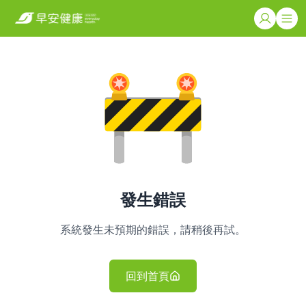
發生錯誤
系統發生未預期的錯誤，請稍後再試。
回到首頁