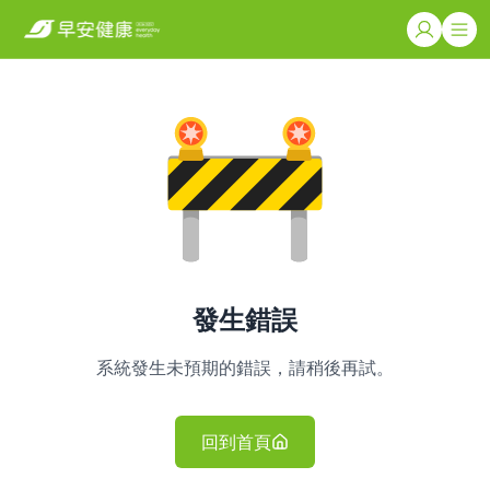
發生錯誤
系統發生未預期的錯誤，請稍後再試。
回到首頁