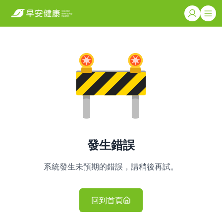
發生錯誤
系統發生未預期的錯誤，請稍後再試。
回到首頁