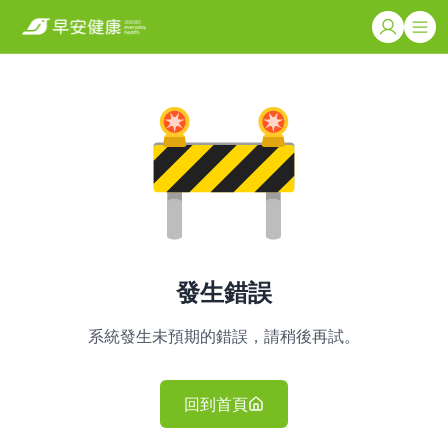
發生錯誤
系統發生未預期的錯誤，請稍後再試。
回到首頁