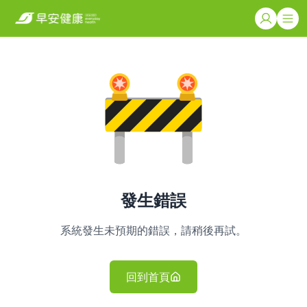
發生錯誤
系統發生未預期的錯誤，請稍後再試。
回到首頁