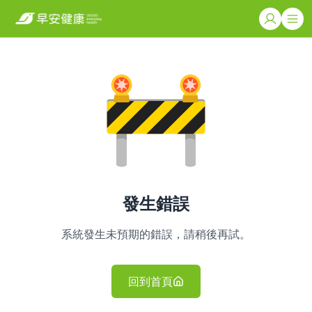
發生錯誤
系統發生未預期的錯誤，請稍後再試。
回到首頁