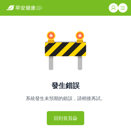
發生錯誤
系統發生未預期的錯誤，請稍後再試。
回到首頁