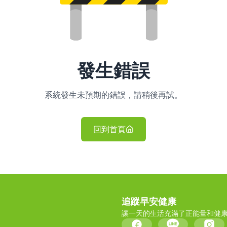
發生錯誤
系統發生未預期的錯誤，請稍後再試。
回到首頁
追蹤早安健康
讓一天的生活充滿了正能量和健