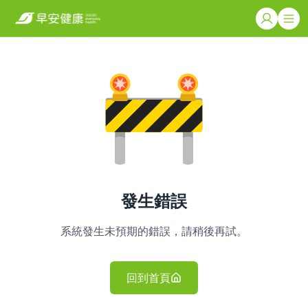
發生錯誤
系統發生未預期的錯誤，請稍後再試。
回到首頁