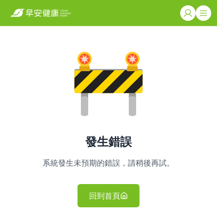
發生錯誤
系統發生未預期的錯誤，請稍後再試。
回到首頁