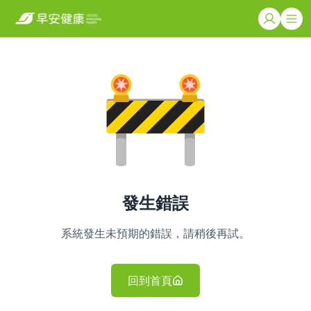
發生錯誤
系統發生未預期的錯誤，請稍後再試。
回到首頁