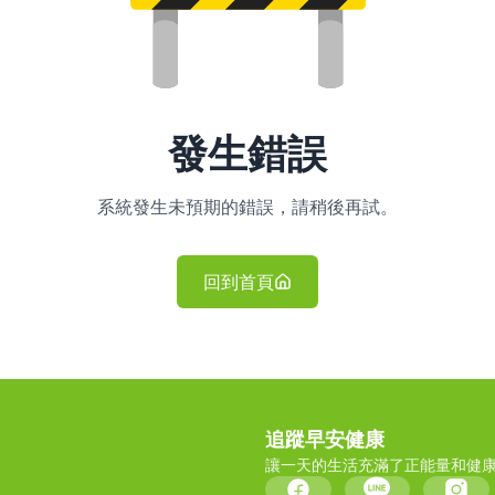
發生錯誤
系統發生未預期的錯誤，請稍後再試。
回到首頁
追蹤早安健康
讓一天的生活充滿了正能量和健