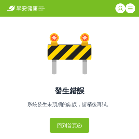
發生錯誤
系統發生未預期的錯誤，請稍後再試。
回到首頁