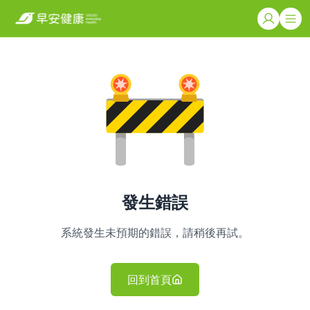
發生錯誤
系統發生未預期的錯誤，請稍後再試。
回到首頁