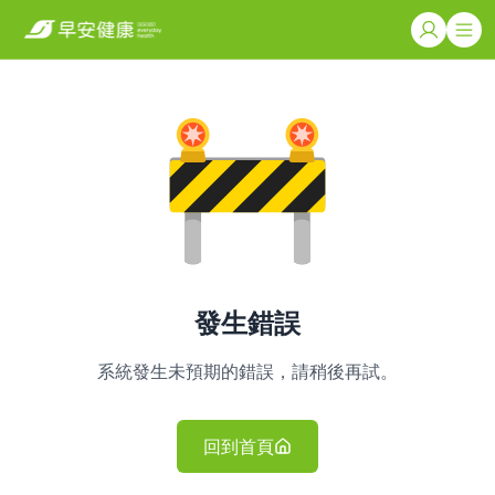
發生錯誤
系統發生未預期的錯誤，請稍後再試。
回到首頁