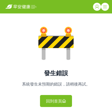
發生錯誤
系統發生未預期的錯誤，請稍後再試。
回到首頁