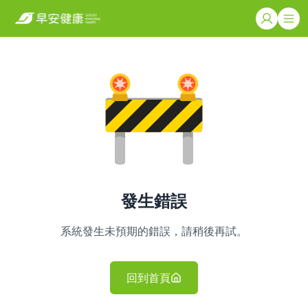
發生錯誤
系統發生未預期的錯誤，請稍後再試。
回到首頁