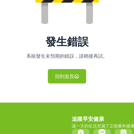
發生錯誤
系統發生未預期的錯誤，請稍後再試。
回到首頁
追蹤早安健康
讓一天的生活充滿了正能量和健