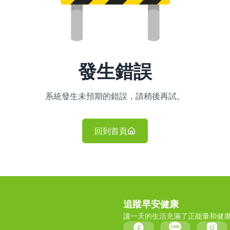
發生錯誤
系統發生未預期的錯誤，請稍後再試。
回到首頁
追蹤早安健康
讓一天的生活充滿了正能量和健