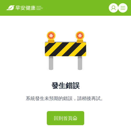
發生錯誤
系統發生未預期的錯誤，請稍後再試。
回到首頁