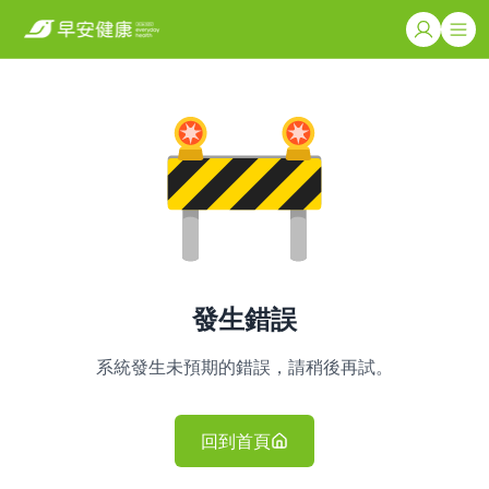
發生錯誤
系統發生未預期的錯誤，請稍後再試。
回到首頁