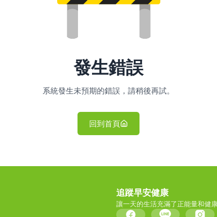
發生錯誤
系統發生未預期的錯誤，請稍後再試。
回到首頁
追蹤早安健康
讓一天的生活充滿了正能量和健