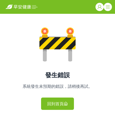
發生錯誤
系統發生未預期的錯誤，請稍後再試。
回到首頁