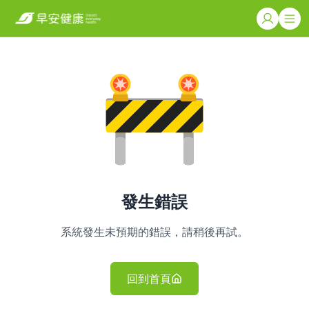
發生錯誤
系統發生未預期的錯誤，請稍後再試。
回到首頁