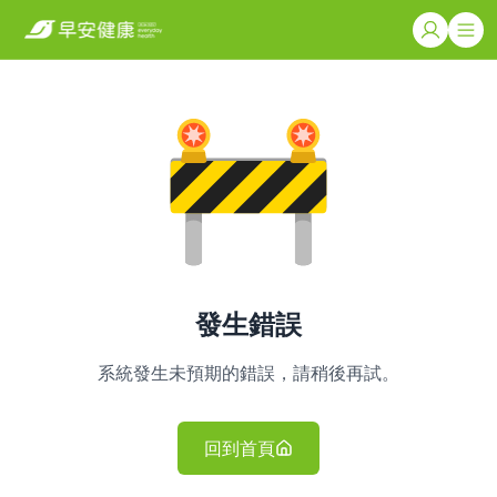
發生錯誤
系統發生未預期的錯誤，請稍後再試。
回到首頁