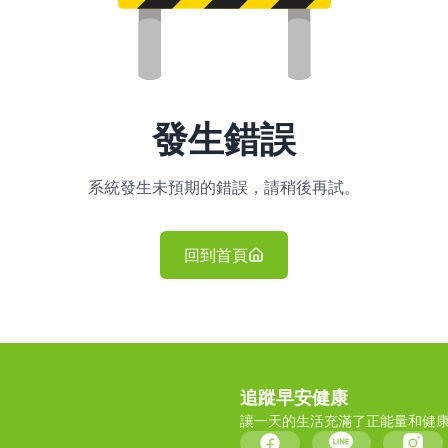
發生錯誤
系統發生未預期的錯誤，請稍後再試。
回到首頁
追蹤早安健康
讓一天的生活充滿了正能量和健