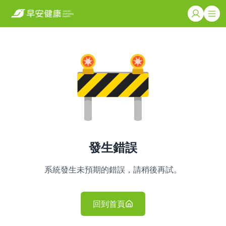
發生錯誤
系統發生未預期的錯誤，請稍後再試。
回到首頁