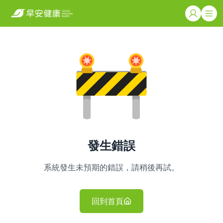
發生錯誤
系統發生未預期的錯誤，請稍後再試。
回到首頁