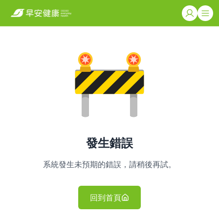
發生錯誤
系統發生未預期的錯誤，請稍後再試。
回到首頁