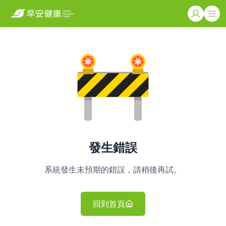
發生錯誤
系統發生未預期的錯誤，請稍後再試。
回到首頁