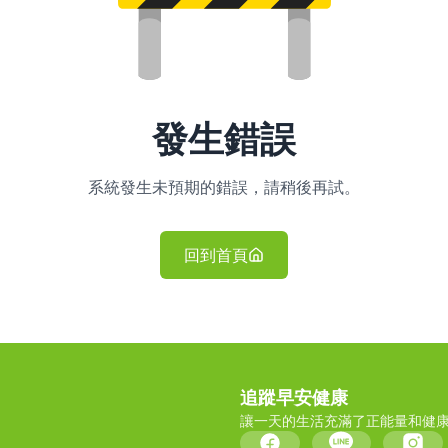
發生錯誤
系統發生未預期的錯誤，請稍後再試。
回到首頁
追蹤早安健康
讓一天的生活充滿了正能量和健