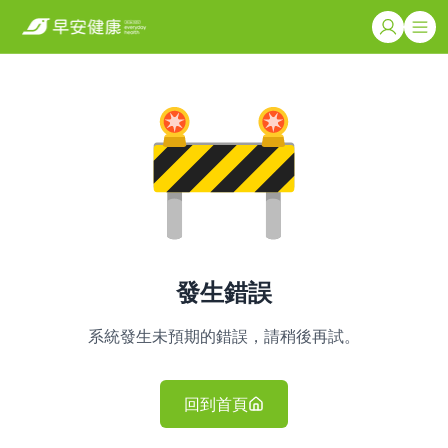
發生錯誤
系統發生未預期的錯誤，請稍後再試。
回到首頁