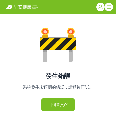
發生錯誤
系統發生未預期的錯誤，請稍後再試。
回到首頁