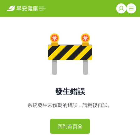
發生錯誤
系統發生未預期的錯誤，請稍後再試。
回到首頁