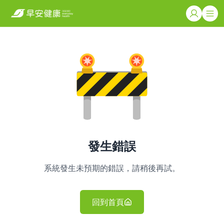
發生錯誤
系統發生未預期的錯誤，請稍後再試。
回到首頁