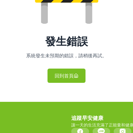
發生錯誤
系統發生未預期的錯誤，請稍後再試。
回到首頁
追蹤早安健康
讓一天的生活充滿了正能量和健