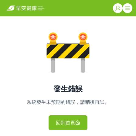
發生錯誤
系統發生未預期的錯誤，請稍後再試。
回到首頁