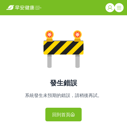
發生錯誤
系統發生未預期的錯誤，請稍後再試。
回到首頁