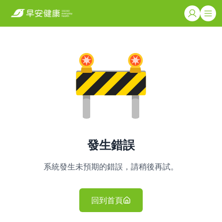
發生錯誤
系統發生未預期的錯誤，請稍後再試。
回到首頁